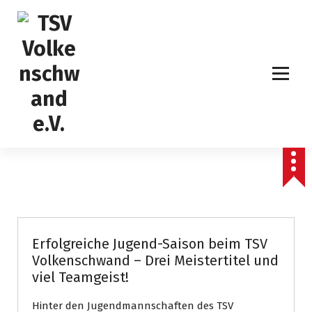
S
k
i
p
t
o
c
o
n
t
e
n
t
Erfolgreiche Jugend-Saison beim TSV
Volkenschwand – Drei Meistertitel und
viel Teamgeist!
Hinter den Jugendmannschaften des TSV