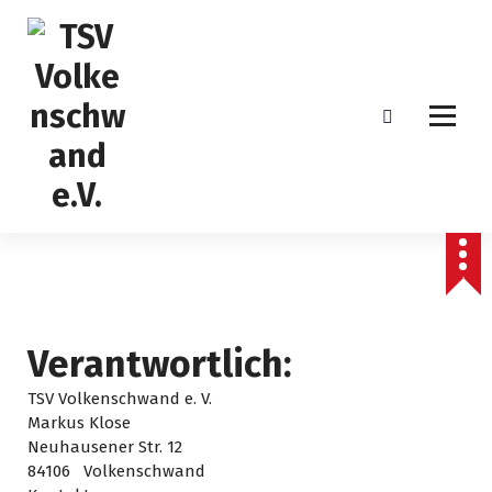
S
k
i
p
t
o
c
o
n
t
e
n
t
Verantwortlich:
TSV Volkenschwand e. V.
Markus Klose
Neuhausener Str. 12
84106 Volkenschwand