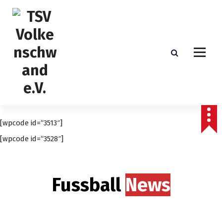
S
k
i
p
t
o
c
o
n
t
e
[wpcode id=“3513″]
n
t
[wpcode id=“3528″]
Fussball
News