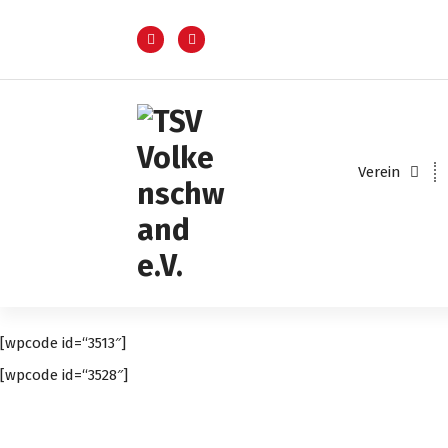
S
k
i
p
t
o
c
o
Verein
n
t
e
n
t
[wpcode id=“3513″]
[wpcode id=“3528″]