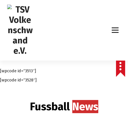
S
k
i
p
t
o
c
o
n
t
e
[wpcode id=“3513″]
n
t
[wpcode id=“3528″]
Fussball
News