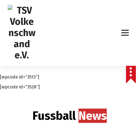
S
k
i
p
t
o
c
o
n
t
e
[wpcode id=“3513″]
n
t
[wpcode id=“3528″]
Fussball
News